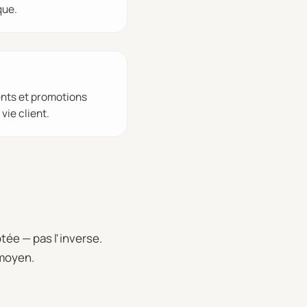
que.
ents et promotions
vie client.
tée — pas l'inverse.
 moyen.