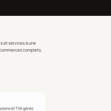
ts et services à une
 e-commerces complets,
isons et TVA gérés