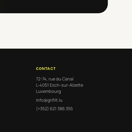
CONTACT
72-74, rue du Canal
L-4051 Esch-sur-Alzette
Luxembourg
info@grifilt.lu
(+352) 621 386 355