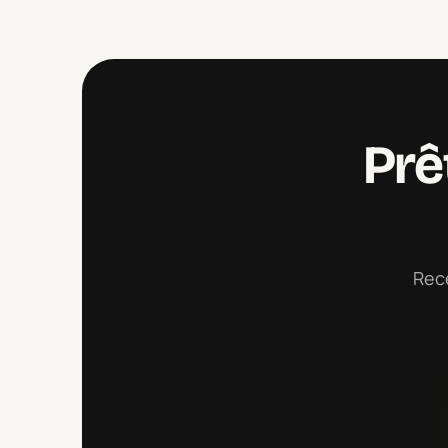
Prê
Rece