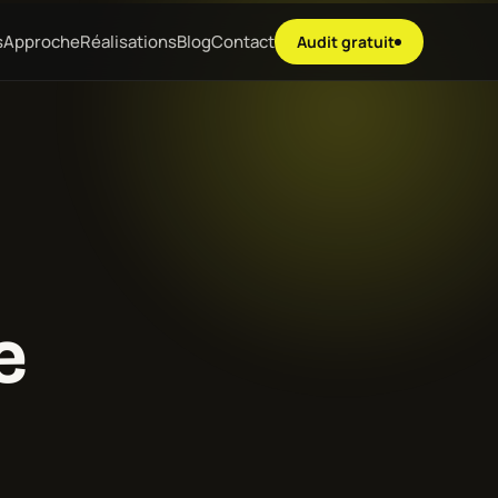
s
Approche
Réalisations
Blog
Contact
Audit gratuit
e