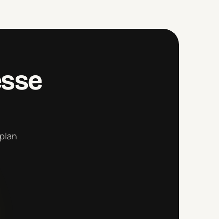
esse
 plan